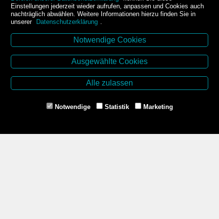
Einstellungen jederzeit wieder aufrufen, anpassen und Cookies auch
nachträglich abwählen. Weitere Informationen hierzu finden Sie in
unserer
Datenschutzerklärung
.
Notwendige Cookies
Kontakt
Ausgewählte Cookies
Buchhandlung Kirchner-Krämer
Dr.-Karl-Renner-Platz 2
Alle zulassen
2000 Stockerau
Tel. +43 2266 66990
Notwendige
Statistik
Marketing
Mail: buchhandlung@aon.at
www.buchhandlung-stockerau.at
Unsere Öffnungszeiten
Mo-Fr 8.30 - 12.30 und 14.00 - 18.00
Sa 8.30 - 12.00
Zahlungsmethoden