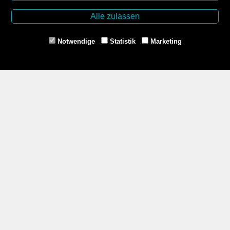
Dr.-Karl-Renner-Platz 2
Alle zulassen
2000 Stockerau
Tel. +43 2266 66990
Notwendige
Statistik
Marketing
Mail: buchhandlung@aon.at
www.buchhandlung-stockerau.at
Unsere Öffnungszeiten
Mo-Fr 8.30 - 12.30 und 14.00 - 18.00
Sa 8.30 - 12.00
Zahlungsmethoden
Service
Über uns