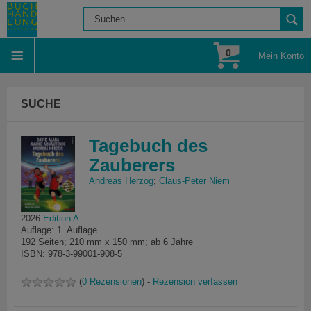
0
Mein Konto
SUCHE
Tagebuch des
Zauberers
Andreas Herzog
;
Claus-Peter Niem
2026
Edition A
Auflage: 1. Auflage
192 Seiten; 210 mm x 150 mm; ab 6 Jahre
ISBN: 978-3-99001-908-5
(
0 Rezensionen
) -
Rezension verfassen