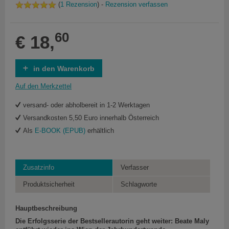
(
1 Rezension
) -
Rezension verfassen
60
€ 18,
in den Warenkorb
Auf den Merkzettel
versand- oder abholbereit in 1-2 Werktagen
Versandkosten 5,50 Euro innerhalb Österreich
Als
E-BOOK (EPUB)
erhältlich
Zusatzinfo
Verfasser
Produktsicherheit
Schlagworte
Hauptbeschreibung
Die Erfolgsserie der Bestsellerautorin geht weiter: Beate Maly