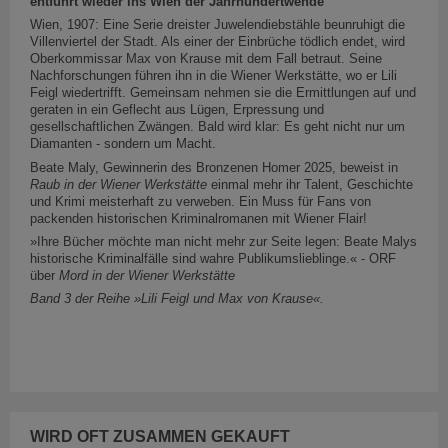
entführt wieder ins Wien der Jahrhundertwende
Wien, 1907: Eine Serie dreister Juwelendiebstähle beunruhigt die
Villenviertel der Stadt. Als einer der Einbrüche tödlich endet, wird
Oberkommissar Max von Krause mit dem Fall betraut. Seine
Nachforschungen führen ihn in die Wiener Werkstätte, wo er Lili
Feigl wiedertrifft. Gemeinsam nehmen sie die Ermittlungen auf und
geraten in ein Geflecht aus Lügen, Erpressung und
gesellschaftlichen Zwängen. Bald wird klar: Es geht nicht nur um
Diamanten - sondern um Macht.
Beate Maly, Gewinnerin des Bronzenen Homer 2025, beweist in
Raub in der Wiener Werkstätte
einmal mehr ihr Talent, Geschichte
und Krimi meisterhaft zu verweben. Ein Muss für Fans von
packenden historischen Kriminalromanen mit Wiener Flair!
»Ihre Bücher möchte man nicht mehr zur Seite legen: Beate Malys
historische Kriminalfälle sind wahre Publikumslieblinge.« - ORF
über
Mord in der Wiener Werkstätte
Band 3 der Reihe »Lili Feigl und Max von Krause«.
WIRD OFT ZUSAMMEN GEKAUFT