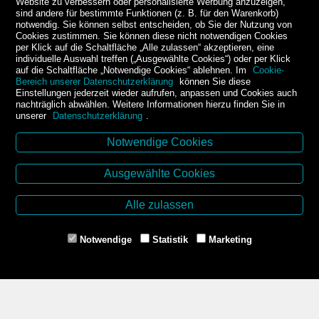
Website zu verbessern oder personalisierte Werbung anzuzeigen,
sind andere für bestimmte Funktionen (z. B. für den Warenkorb)
notwendig. Sie können selbst entscheiden, ob Sie der Nutzung von
Cookies zustimmen. Sie können diese nicht notwendigen Cookies
per Klick auf die Schaltfläche „Alle zulassen“ akzeptieren, eine
individuelle Auswahl treffen („Ausgewählte Cookies“) oder per Klick
auf die Schaltfläche „Notwendige Cookies“ ablehnen. Im
Cookie-
Bereich unserer Datenschutzerklärung
können Sie diese
Einstellungen jederzeit wieder aufrufen, anpassen und Cookies auch
nachträglich abwählen. Weitere Informationen hierzu finden Sie in
unserer
Datenschutzerklärung
.
Notwendige Cookies
Kontakt
Ausgewählte Cookies
Buchhandlung Kirchner-Krämer
Dr.-Karl-Renner-Platz 2
Alle zulassen
2000 Stockerau
Tel. +43 2266 66990
Notwendige
Statistik
Marketing
Mail: buchhandlung@aon.at
www.buchhandlung-stockerau.at
Unsere Öffnungszeiten