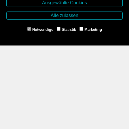
Ausgewählte Cookies
Buchhandlung Kirchner-Krämer
Dr.-Karl-Renner-Platz 2
Alle zulassen
2000 Stockerau
Tel. +43 2266 66990
Notwendige
Statistik
Marketing
Mail: buchhandlung@aon.at
www.buchhandlung-stockerau.at
Unsere Öffnungszeiten
Mo-Fr 8.30 - 12.30 und 14.00 - 18.00
Sa 8.30 - 12.00
Zahlungsmethoden
Service