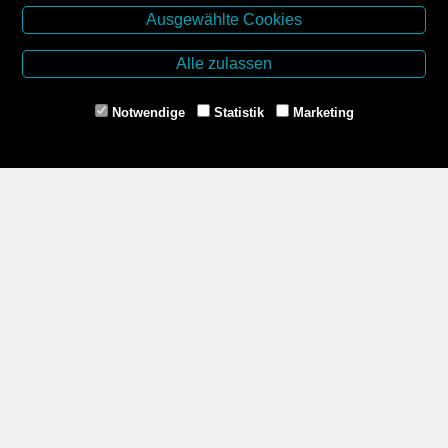
Ausgewählte Cookies
Buchhandlung Kirchner-Krämer
Dr.-Karl-Renner-Platz 2
Alle zulassen
2000 Stockerau
Tel. +43 2266 66990
Notwendige
Statistik
Marketing
Mail: buchhandlung@aon.at
www.buchhandlung-stockerau.at
Unsere Öffnungszeiten
Mo-Fr 8.30 - 12.30 und 14.00 - 18.00
Sa 8.30 - 12.00
Zahlungsmethoden
Service