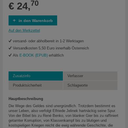
70
€ 24,
in den Warenkorb
Auf den Merkzettel
versand- oder abholbereit in 1-2 Werktagen
Versandkosten 5,50 Euro innerhalb Österreich
Als
E-BOOK (EPUB)
erhältlich
Zusatzinfo
Verfasser
Produktsicherheit
Schlagworte
Hauptbeschreibung
Die Wege des Geldes sind unergründlich. Trotzdem bestimmt es
unser Leben, also verfolgt Elfriede Jelinek hartnäckig seine Spur.
Von der Bibel bis zu René Benko, von blanker Gier bis zu raffiniert
getarnter Korruption, von Klassenkampf bis zu blutigen und
kostspieligen Kriegen reicht die ewig währende Geschichte, die