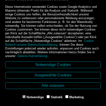
Diese Internetseite verwendet Cookies sowie Google Analytics und
Matomo (ehemals Piwik) für die Analyse und Statistik. Während
einige Cookies uns helfen, die Benutzerfreundlichkeit unserer
Website zu verbessern oder personalisierte Werbung anzuzeigen,
sind andere für bestimmte Funktionen (z. B. für den Warenkorb)
notwendig. Sie können selbst entscheiden, ob Sie der Nutzung von
Cookies zustimmen. Sie können diese nicht notwendigen Cookies
per Klick auf die Schaltfläche „Alle zulassen“ akzeptieren, eine
individuelle Auswahl treffen („Ausgewählte Cookies“) oder per Klick
auf die Schaltfläche „Notwendige Cookies“ ablehnen. Im
Cookie-
Bereich unserer Datenschutzerklärung
können Sie diese
Einstellungen jederzeit wieder aufrufen, anpassen und Cookies auch
nachträglich abwählen. Weitere Informationen hierzu finden Sie in
unserer
Datenschutzerklärung
.
Notwendige Cookies
Kontakt
Ausgewählte Cookies
Buchhandlung Kirchner-Krämer
Dr.-Karl-Renner-Platz 2
Alle zulassen
2000 Stockerau
Tel. +43 2266 66990
Notwendige
Statistik
Marketing
Mail: buchhandlung@aon.at
www.buchhandlung-stockerau.at