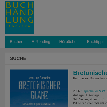
Bücher
E-Reading
Hörbücher
Buchtipps
SUCHE
Bretonisch
Kommissar Dupins fünfze
2026
Kiepenheuer & Wit
Auflage: 1. Auflage
320 Seiten; 28 mm x 1
ISBN: 978-3-462-00603-