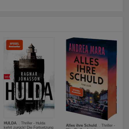
HULDA
. . Thriller - Hulda
Alles ihre Schuld
. . Thriller -
kehrt zurück! Die Fortsetzung