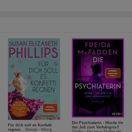
Die Psychiaterin - Wurde ihr
Für dich soll es Konfetti
der Job zum Verhängnis?
. .
regnen
. . Roman - Witzig,
Thriller - Der neue Thriller der