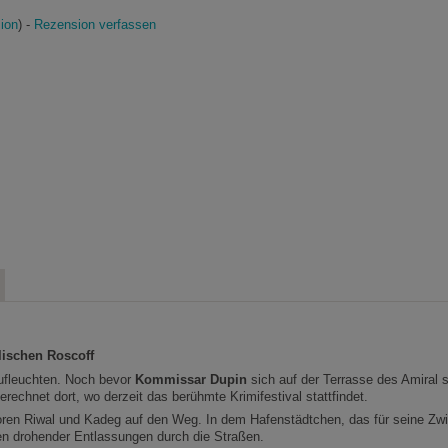
ion
) -
Rezension verfassen
lischen Roscoff
ufleuchten. Noch bevor
Kommissar Dupin
sich auf der Terrasse des Amiral 
echnet dort, wo derzeit das berühmte Krimifestival stattfindet.
 Riwal und Kadeg auf den Weg. In dem Hafenstädtchen, das für seine Zwie
en drohender Entlassungen durch die Straßen.