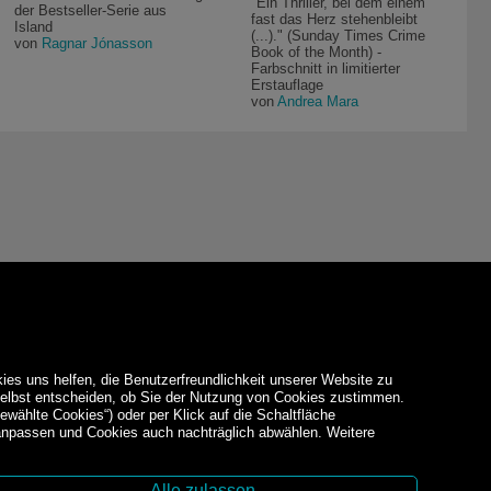
"Ein Thriller, bei dem einem
der Bestseller-Serie aus
fast das Herz stehenbleibt
Island
(...)." (Sunday Times Crime
von
Ragnar Jónasson
Book of the Month) -
Farbschnitt in limitierter
Erstauflage
von
Andrea Mara
ies uns helfen, die Benutzerfreundlichkeit unserer Website zu
 selbst entscheiden, ob Sie der Nutzung von Cookies zustimmen.
ewählte Cookies“) oder per Klick auf die Schaltfläche
 anpassen und Cookies auch nachträglich abwählen. Weitere
Alle zulassen