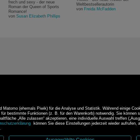
frech und sexy - der neue
Weltbestsellerautorin
Roman der Queen of Sports
von
Freida McFadden
Romance!
von
Susan Elizabeth Phillips
d Matomo (ehemals Piwik) für die Analyse und Statistik. Während einige Cook
e für bestimmte Funktionen (z. B. für den Warenkorb) notwendig. Sie können
ltfläche „Alle zulassen“ akzeptieren, eine individuelle Auswahl treffen („Ausg
nschutzerklärung
können Sie diese Einstellungen jederzeit wieder aufrufen,
.
Ausgewählte Cookies