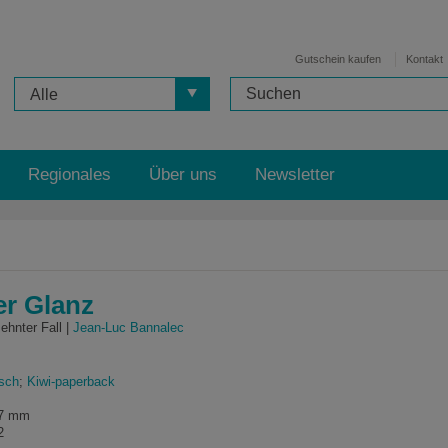
Gutschein kaufen
Kontakt
Alle
Regionales
Über uns
Newsletter
er Glanz
hnter Fall |
Jean-Luc Bannalec
sch
;
Kiwi-paperback
37 mm
2